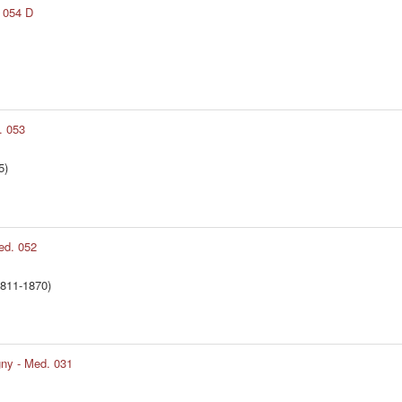
. 054 D
. 053
5)
ed. 052
811-1870)
ny - Med. 031