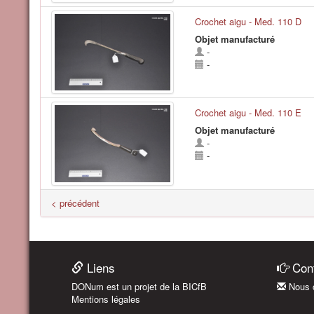
Crochet aigu - Med. 110 D
Objet manufacturé
-
-
Crochet aigu - Med. 110 E
Objet manufacturé
-
-
< précédent
Liens
Cont
DONum est un projet de la BICfB
Nous c
Mentions légales