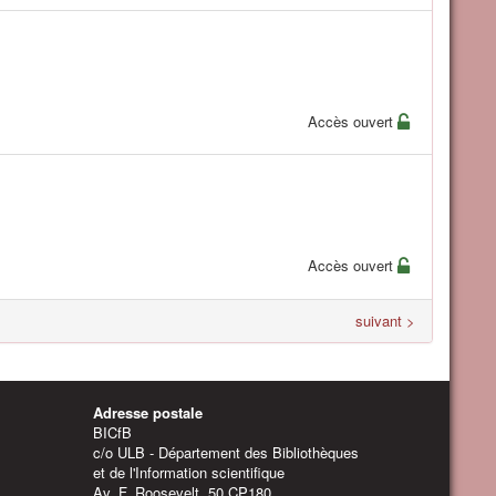
Accès ouvert
Accès ouvert
suivant >
Adresse postale
BICfB
c/o ULB - Département des Bibliothèques
et de l'Information scientifique
Av. F. Roosevelt, 50 CP180