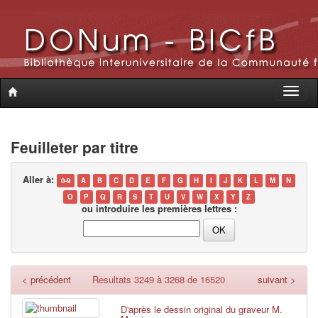
Toggle
naviga
Feuilleter par titre
Aller à:
0-9
A
B
C
D
E
F
G
H
I
J
K
L
M
N
O
P
Q
R
S
T
U
V
W
X
Y
Z
ou introduire les premières lettres :
< précédent
Resultats 3249 à 3268 de 16520
suivant >
D'après le dessin original du graveur M.