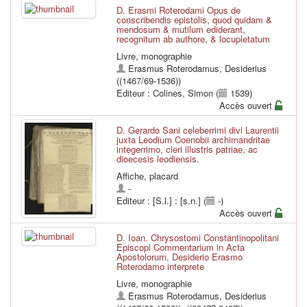
D. Erasmi Roterodami Opus de
conscribendis epistolis, quod quidam &
mendosum & mutilum ediderant,
recognitum ab authore, & locupletatum
Livre, monographie
Erasmus Roterodamus, Desiderius
((1467/69-1536))
Editeur : Colines, Simon (
1539)
Accès ouvert
D. Gerardo Sani celeberrimi divi Laurentii
juxta Leodium Coenobii archimandritae
integerrimo, cleri illustris patriae, ac
dioecesis leodiensis.
Affiche, placard
-
Editeur : [S.l.] : [s.n.] (
-)
Accès ouvert
D. Ioan. Chrysostomi Constantinopolitani
Episcopi Commentarium in Acta
Apostolorum, Desiderio Erasmo
Roterodamo interprete
Livre, monographie
Erasmus Roterodamus, Desiderius