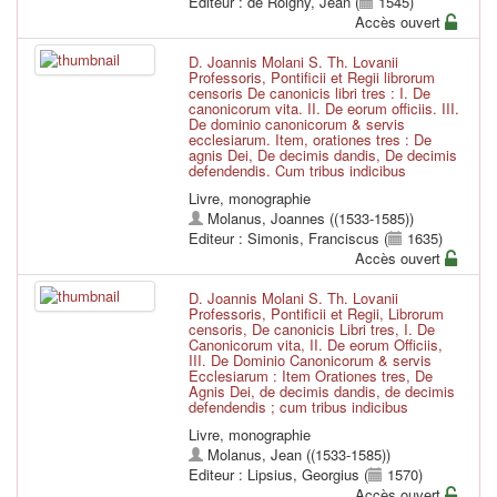
Editeur : de Roigny, Jean (
1545)
Accès ouvert
D. Joannis Molani S. Th. Lovanii
Professoris, Pontificii et Regii librorum
censoris De canonicis libri tres : I. De
canonicorum vita. II. De eorum officiis. III.
De dominio canonicorum & servis
ecclesiarum. Item, orationes tres : De
agnis Dei, De decimis dandis, De decimis
defendendis. Cum tribus indicibus
Livre, monographie
Molanus, Joannes ((1533-1585))
Editeur : Simonis, Franciscus (
1635)
Accès ouvert
D. Joannis Molani S. Th. Lovanii
Professoris, Pontificii et Regii, Librorum
censoris, De canonicis Libri tres, I. De
Canonicorum vita, II. De eorum Officiis,
III. De Dominio Canonicorum & servis
Ecclesiarum : Item Orationes tres, De
Agnis Dei, de decimis dandis, de decimis
defendendis ; cum tribus indicibus
Livre, monographie
Molanus, Jean ((1533-1585))
Editeur : Lipsius, Georgius (
1570)
Accès ouvert