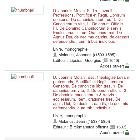
D. Joannis Molani S. Th. Lovanii
Professoris, Pontificii et Regii, Librorum
censoris, De canonicis Libri tres, I. De
Canonicorum vita, II. De eorum Officiis,
III. De Dominio Canonicorum & servis
Ecclesiarum : Item Orationes tres, De
Agnus Dei, de decimis dandis, de decimis
defendendis ; cum tribus indicibus
Livre, monographie
Molanus, Joannes ((1533-1585))
Editeur : Lipsius, Georgius (
1649)
Accès ouvert
D. Joannis Molani, sac. theologiae Lovanii
professoris, Pontificii et Regii Librorum
Censoris, De canonicis libri tres, 1. De
canonicorum vita, 2. De eorum officiis. 3.
De dominio canonicorum & servis
ecclesiarum. Item, orationes tres, De
agnis Dei, De decimis dandis, de decimis
defendendis. cum trib. indicibus
Livre, monographie
Molanus, Jean ((1533-1585))
Editeur : Birckmannica officina (
1587)
Accès ouvert