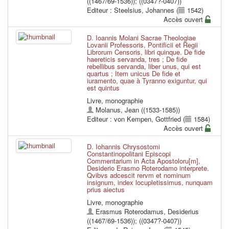
((1467/69-1536))
;
((0347?-0407))
Editeur : Steelsius, Johannes (
1542)
Accès ouvert
D. Ioannis Molani Sacrae Theologiae
Lovanii Professoris, Pontificii et Regii
Librorum Censoris, libri quinque. De fide
haereticis servanda, tres ; De fide
rebellibus servanda, liber unus, qui est
quartus ; Item unicus De fide et
iuramento, quae à Tyranno exiguntur, qui
est quintus
Livre, monographie
Molanus, Jean ((1533-1585))
Editeur : von Kempen, Gottfried (
1584)
Accès ouvert
D. Iohannis Chrysostomi
Constantinopolitani Episcopi
Commentarium in Acta Apostoloru[m],
Desiderio Erasmo Roterodamo interprete.
Qvibvs adcescit rervm et nominum
insignum, index locupletissimus, nunquam
prius aiectus
Livre, monographie
Erasmus Roterodamus, Desiderius
((1467/69-1536))
;
((0347?-0407))