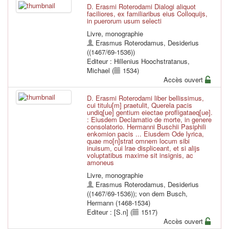
D. Erasmi Roterodami Dialogi aliquot
faciliores, ex familiaribus eius Colloquijs,
in puerorum usum selecti
Livre, monographie
Erasmus Roterodamus, Desiderius
((1467/69-1536))
Editeur : Hillenius Hoochstratanus,
Michael (
1534)
Accès ouvert
D. Erasmi Roterodami liber bellissimus,
cui titulu[m] praetulit, Querela pacis
undiq[ue] gentium eiectae profligataeq[ue].
: Eiusdem Declamatio de morte, in genere
consolatorio. Hermanni Buschii Pasiphili
enkomion pacis ... Eiusdem Ode lyrica,
quae mo[n]strat omnem locum sibi
inuisum, cui lrae displiceant, et si alijs
voluptatibus maxime sit insignis, ac
amoneus
Livre, monographie
Erasmus Roterodamus, Desiderius
((1467/69-1536))
;
von dem Busch,
Hermann (1468-1534)
Editeur : [S.n] (
1517)
Accès ouvert