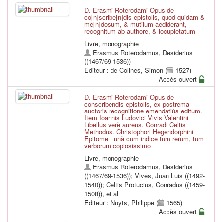
D. Erasmi Roterodami Opus de
co[n]scribe[n]dis epistolis, quod quidam &
me[n]dosum, & mutilum aediderant,
recognitum ab authore, & locupletatum
Livre, monographie
Erasmus Roterodamus, Desiderius
((1467/69-1536))
Editeur : de Colines, Simon (
1527)
Accès ouvert
D. Erasmi Roterodami Opus de
conscribendis epistolis, ex postrema
auctoris recognitione emendatiùs editum.
Item Ioannis Ludovici Vivis Valentini
Libellus verè aureus. Conradi Celtis
Methodus. Christophori Hegendorphini
Epitome : unà cum indice tum rerum, tum
verborum copiosissimo
Livre, monographie
Erasmus Roterodamus, Desiderius
((1467/69-1536))
;
Vives, Juan Luis ((1492-
1540))
;
Celtis Protucius, Conradus ((1459-
1508))
, et al
Editeur : Nuyts, Philippe (
1565)
Accès ouvert