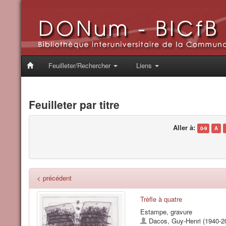
Feuilleter/Rechercher
Liens
Feuilleter par titre
Aller à:
0-9
A
< précédent
Trèfle à quatre
Estampe, gravure
Dacos, Guy-Henri (1940-2