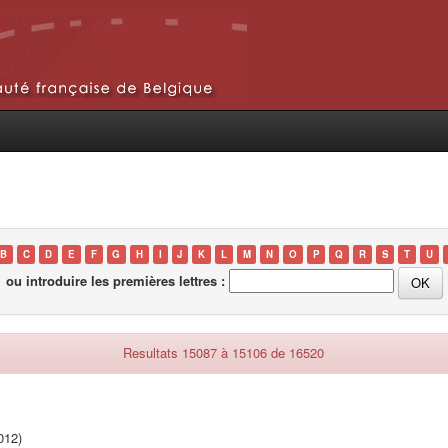
B
C
D
E
F
G
H
I
J
K
L
M
N
O
P
Q
R
S
T
U
ou introduire les premières lettres :
Resultats 15087 à 15106 de 16520
012)