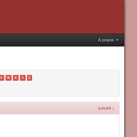
A propos
V
W
X
Y
Z
suivant >