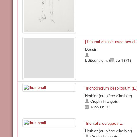
[Tribunal chinois avec ses dif
Dessin
-
Editeur : s.n. (
ca 1871)
Trichophorum cespitosum (L.
Herbier (ou pièce d'herbier)
Crépin François
1856-06-01
Trientalis europaea L.
Herbier (ou pièce d'herbier)
Crépin François