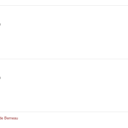
)
)
e de Berneau