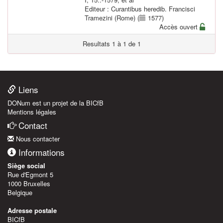
Editeur : Curantibus heredib. Francisci
Tramezini (Rome) (
1577)
Accès ouvert
Resultats 1 à 1 de 1
Liens
DONum est un projet de la BICfB
Mentions légales
Contact
Nous contacter
Informations
Siège social
Rue d'Egmont 5
1000 Bruxelles
Belgique
Adresse postale
BICfB