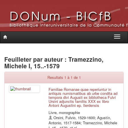
Toggle
naviga
Feuilleter par auteur : Tramezzino,
Michele I, 15..-1579
Resultats 1 à 1 de 1
Familiae Romanae quae reperiuntur in
antiquis numismatibus ab urbe condita ad
tempora divi Augusti ex bibliotheca Fulvi
Ursini adjunctis familiis XXX ex libro
Antoni Augustini ep. Ilerdensis
Livre, monographie
Orsini, Fulvio, 1529-1600
;
Agustín,
Antonio, 1517-1584
;
Tramezzino, Michele
I, 15..-1579
, et al