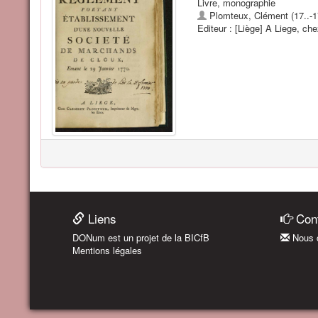
Livre, monographie
Plomteux, Clément (17..-1
Editeur : [Liège] A Liege, c
Liens
Cont
DONum est un projet de la BICfB
Nous c
Mentions légales