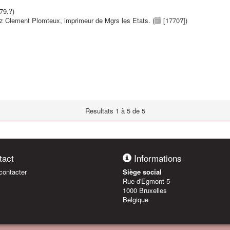
79.?)
hez Clement Plomteux, imprimeur de Mgrs les Etats. (
[1770?])
Resultats 1 à 5 de 5
act
Informations
ontacter
Siège social
Rue d'Egmont 5
1000 Bruxelles
Belgique