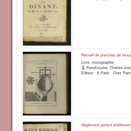
Recueil de planches de l'ency
Livre, monographie
Panckoucke, Charles-Jose
Editeur : A Paris : Chez Pan
Réglement portant établissem