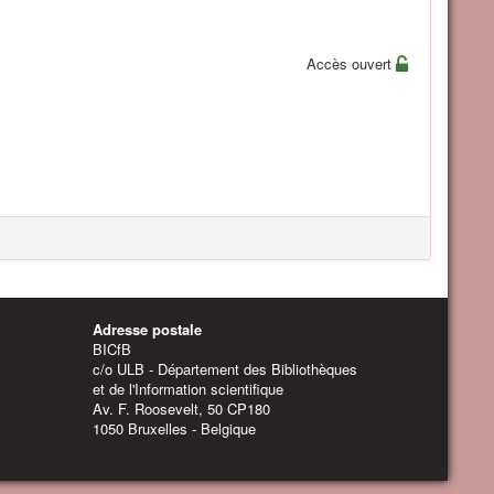
Accès ouvert
Adresse postale
BICfB
c/o ULB - Département des Bibliothèques
et de l'Information scientifique
Av. F. Roosevelt, 50 CP180
1050 Bruxelles - Belgique