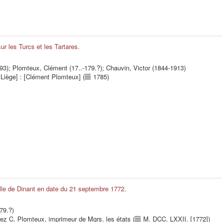
r les Turcs et les Tartares.
93)
;
Plomteux, Clément (17..-179.?)
;
Chauvin, Victor (1844-1913)
e Liège] : [Clément Plomteux] (
1785)
ille de Dinant en date du 21 septembre 1772.
79.?)
 chez C. Plomteux, imprimeur de Mgrs. les états (
M. DCC. LXXII. [1772])