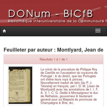
Toggle
naviga
Feuilleter par auteur : Montlyard, Jean de
Resultats 1 à 1 de 1
Le miroir de la procedure de Philippe Roy
de Castille en l'usurpation du royaume de
Portugal : & du droict, que les Portugais
ont d'elire leurs roys & princes.
Nouvellement traduit de latin [du P. J.
Teixeira] en françois, par I. D. M. [Jean de
Montlyard] avec les annotations de I. I. F.
A. V. I. C. G. Dedié à Monseigneur le duc
de Rethelois, gouverneur & lieutenant
general pour sa Majesté és provinces de
Champaigne & Brie, &c.