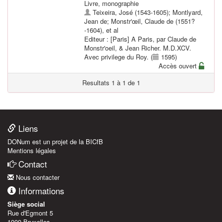
Livre, monographie
Teixeira, José (1543-1605)
;
Montlyard,
Jean de
;
Monstr'œil, Claude de (1551?
-1604)
, et al
Editeur : [Paris] A Paris, par Claude de
Monstr'oeil, & Jean Richer. M.D.XCV.
Avec privilege du Roy. (
1595)
Accès ouvert
Resultats 1 à 1 de 1
Liens
DONum est un projet de la BICfB
Mentions légales
Contact
Nous contacter
Informations
Siège social
Rue d'Egmont 5
1000 Bruxelles