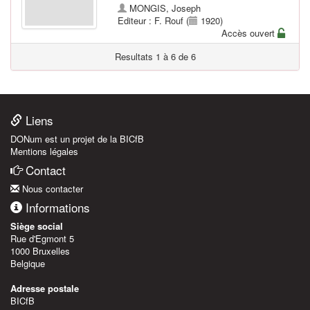
MONGIS, Joseph
Editeur : F. Rouf (
1920)
Accès ouvert
Resultats 1 à 6 de 6
Liens
DONum est un projet de la BICfB
Mentions légales
Contact
Nous contacter
Informations
Siège social
Rue d'Egmont 5
1000 Bruxelles
Belgique
Adresse postale
BICfB