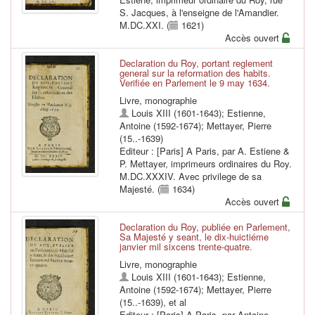
S. Jacques, à l'enseigne de l'Amandier.
M.DC.XXI. (
1621)
Accès ouvert
Declaration du Roy, portant reglement
general sur la reformation des habits.
Verifiée en Parlement le 9 may 1634.
Livre, monographie
Louis XIII (1601-1643)
;
Estienne,
Antoine (1592-1674)
;
Mettayer, Pierre
(15..-1639)
Editeur : [Paris] A Paris, par A. Estiene &
P. Mettayer, imprimeurs ordinaires du Roy.
M.DC.XXXIV. Avec privilege de sa
Majesté. (
1634)
Accès ouvert
Declaration du Roy, publiée en Parlement,
Sa Majesté y seant, le dix-huictiéme
janvier mil sixcens trente-quatre.
Livre, monographie
Louis XIII (1601-1643)
;
Estienne,
Antoine (1592-1674)
;
Mettayer, Pierre
(15..-1639)
, et al
Editeur : [Paris] A Paris, par Antoine