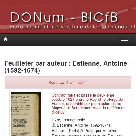
Toggle
naviga
Feuilleter par auteur : Estienne, Antoine
(1592-1674)
Resultats 1 à 11 de 11
Contract faict et passé le deuxiéme
octobre 1621 entre le Roy et le clergé de
France, assemblé par permission de sa
Majesté, à Bourdeaux. Avec la ratification
d'iceluy.
Livre, monographie
Estienne, Antoine (1592-1674)
Editeur : [Paris] A Paris, par Antoine
Estiene, imprimeur ordinaire du Roy, ruë