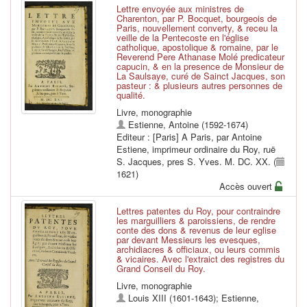
Lettre envoyée aux ministres de
Charenton, par P. Bocquet, bourgeois de
Paris, nouvellement converty, & receu la
veille de la Pentecoste en l'église
catholique, apostolique & romaine, par le
Reverend Pere Athanase Molé predicateur
capucin, & en la presence de Monsieur de
La Saulsaye, curé de Sainct Jacques, son
pasteur : & plusieurs autres personnes de
qualité.
Livre, monographie
Estienne, Antoine (1592-1674)
Editeur : [Paris] A Paris, par Antoine
Estiene, imprimeur ordinaire du Roy, ruë
S. Jacques, pres S. Yves. M. DC. XX. (
1621)
Accès ouvert
Lettres patentes du Roy, pour contraindre
les marguilliers & paroissiens, de rendre
conte des dons & revenus de leur eglise
par devant Messieurs les evesques,
archidiacres & officiaux, ou leurs commis
& vicaires. Avec l'extraict des registres du
Grand Conseil du Roy.
Livre, monographie
Louis XIII (1601-1643)
;
Estienne,