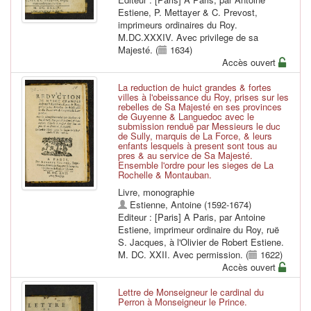
Estiene, P. Mettayer & C. Prevost,
imprimeurs ordinaires du Roy.
M.DC.XXXIV. Avec privilege de sa
Majesté. (
1634)
Accès ouvert
La reduction de huict grandes & fortes
villes à l'obeissance du Roy, prises sur les
rebelles de Sa Majesté en ses provinces
de Guyenne & Languedoc avec le
submission renduë par Messieurs le duc
de Sully, marquis de La Force, & leurs
enfants lesquels à present sont tous au
pres & au service de Sa Majesté.
Ensemble l'ordre pour les sieges de La
Rochelle & Montauban.
Livre, monographie
Estienne, Antoine (1592-1674)
Editeur : [Paris] A Paris, par Antoine
Estiene, imprimeur ordinaire du Roy, ruë
S. Jacques, à l'Olivier de Robert Estiene.
M. DC. XXII. Avec permission. (
1622)
Accès ouvert
Lettre de Monseigneur le cardinal du
Perron à Monseigneur le Prince.