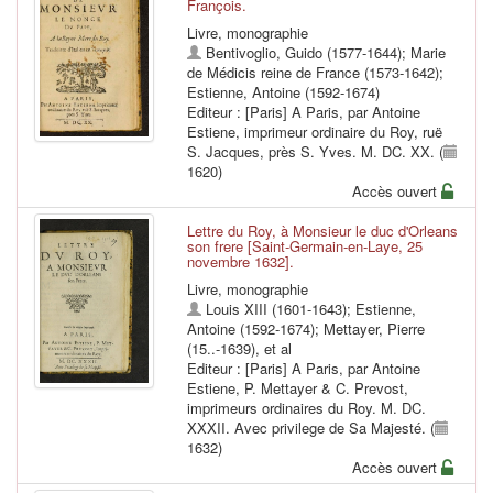
François.
Livre, monographie
Bentivoglio, Guido (1577-1644)
;
Marie
de Médicis reine de France (1573-1642)
;
Estienne, Antoine (1592-1674)
Editeur : [Paris] A Paris, par Antoine
Estiene, imprimeur ordinaire du Roy, ruë
S. Jacques, près S. Yves. M. DC. XX. (
1620)
Accès ouvert
Lettre du Roy, à Monsieur le duc d'Orleans
son frere [Saint-Germain-en-Laye, 25
novembre 1632].
Livre, monographie
Louis XIII (1601-1643)
;
Estienne,
Antoine (1592-1674)
;
Mettayer, Pierre
(15..-1639)
, et al
Editeur : [Paris] A Paris, par Antoine
Estiene, P. Mettayer & C. Prevost,
imprimeurs ordinaires du Roy. M. DC.
XXXII. Avec privilege de Sa Majesté. (
1632)
Accès ouvert