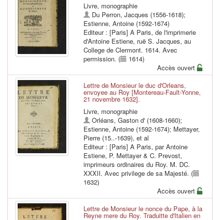
Livre, monographie
Du Perron, Jacques (1556-1618)
;
Estienne, Antoine (1592-1674)
Editeur : [Paris] A Paris, de l'imprimerie
d'Antoine Estiene, ruë S. Jacques, au
College de Clermont. 1614. Avec
permission. (
1614)
Accès ouvert
Lettre de Monsieur le duc d'Orleans,
envoyee au Roy [Montereau-Fault-Yonne,
21 novembre 1632].
Livre, monographie
Orléans, Gaston d' (1608-1660)
;
Estienne, Antoine (1592-1674)
;
Mettayer,
Pierre (15..-1639)
, et al
Editeur : [Paris] A Paris, par Antoine
Estiene, P. Mettayer & C. Prevost,
imprimeurs ordinaires du Roy. M. DC.
XXXII. Avec privilege de sa Majesté. (
1632)
Accès ouvert
Lettre de Monsieur le nonce du Pape, à la
Reyne mere du Roy. Traduitte d'Italien en