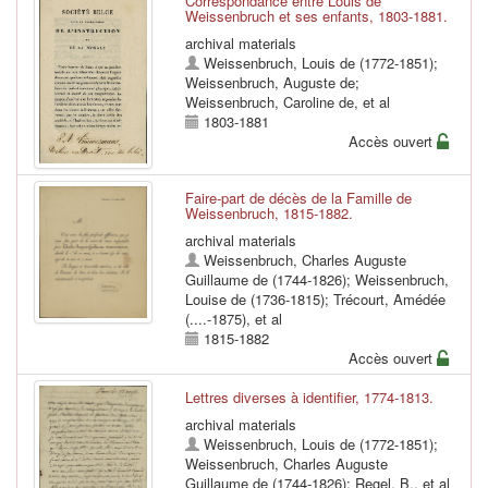
Correspondance entre Louis de
Weissenbruch et ses enfants, 1803-1881.
archival materials
Weissenbruch, Louis de (1772-1851)
;
Weissenbruch, Auguste de
;
Weissenbruch, Caroline de
, et al
1803-1881
Accès ouvert
Faire-part de décès de la Famille de
Weissenbruch, 1815-1882.
archival materials
Weissenbruch, Charles Auguste
Guillaume de (1744-1826)
;
Weissenbruch,
Louise de (1736-1815)
;
Trécourt, Amédée
(....-1875)
, et al
1815-1882
Accès ouvert
Lettres diverses à identifier, 1774-1813.
archival materials
Weissenbruch, Louis de (1772-1851)
;
Weissenbruch, Charles Auguste
Guillaume de (1744-1826)
;
Regel, B.
, et al