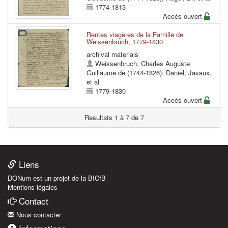
1774-1813
Accès ouvert
Rentes viagères de la Famille de
Weissenbruch, 1779-1830.
archival materials
Weissenbruch, Charles Auguste
Guillaume de (1744-1826)
;
Daniel
;
Javaux
,
et al
1779-1830
Accès ouvert
Resultats 1 à 7 de 7
Liens
DONum est un projet de la BICfB
Mentions légales
Contact
Nous contacter