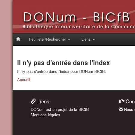
Feuilleter/Rechercher
Liens
Il n'y pas d'entrée dans l'index
Il n'y pas d'entrée dans l'index pour DONum-BICfB.
Accueil
Liens
Cont
DONum est un projet de la BICfB
Nous c
Mentions légales