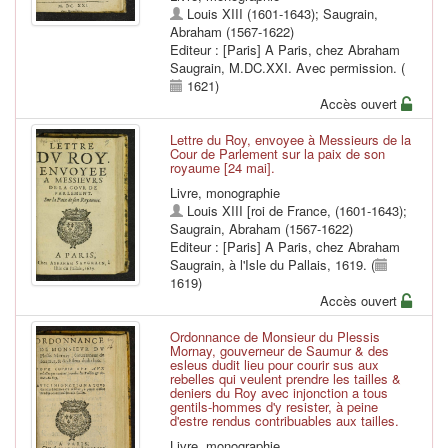
Louis XIII (1601-1643)
;
Saugrain,
Abraham (1567-1622)
Editeur : [Paris] A Paris, chez Abraham
Saugrain, M.DC.XXI. Avec permission. (
1621)
Accès ouvert
Lettre du Roy, envoyee à Messieurs de la
Cour de Parlement sur la paix de son
royaume [24 mai].
Livre, monographie
Louis XIII [roi de France, (1601-1643)
;
Saugrain, Abraham (1567-1622)
Editeur : [Paris] A Paris, chez Abraham
Saugrain, à l'Isle du Pallais, 1619. (
1619)
Accès ouvert
Ordonnance de Monsieur du Plessis
Mornay, gouverneur de Saumur & des
esleus dudit lieu pour courir sus aux
rebelles qui veulent prendre les tailles &
deniers du Roy avec injonction a tous
gentils-hommes d'y resister, à peine
d'estre rendus contribuables aux tailles.
Livre, monographie