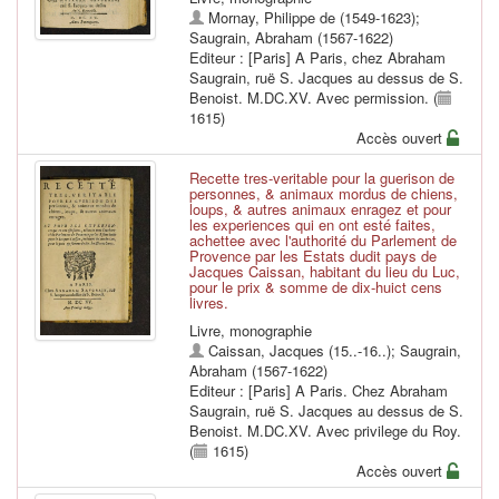
Mornay, Philippe de (1549-1623)
;
Saugrain, Abraham (1567-1622)
Editeur : [Paris] A Paris, chez Abraham
Saugrain, ruë S. Jacques au dessus de S.
Benoist. M.DC.XV. Avec permission. (
1615)
Accès ouvert
Recette tres-veritable pour la guerison de
personnes, & animaux mordus de chiens,
loups, & autres animaux enragez et pour
les experiences qui en ont esté faites,
achettee avec l'authorité du Parlement de
Provence par les Estats dudit pays de
Jacques Caissan, habitant du lieu du Luc,
pour le prix & somme de dix-huict cens
livres.
Livre, monographie
Caissan, Jacques (15..-16..)
;
Saugrain,
Abraham (1567-1622)
Editeur : [Paris] A Paris. Chez Abraham
Saugrain, ruë S. Jacques au dessus de S.
Benoist. M.DC.XV. Avec privilege du Roy.
(
1615)
Accès ouvert