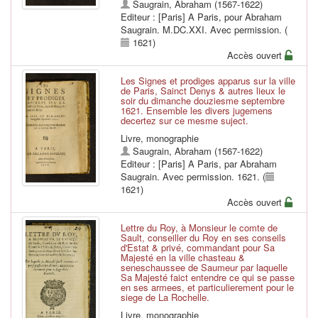
Saugrain, Abraham (1567-1622)
Editeur : [Paris] A Paris, pour Abraham
Saugrain. M.DC.XXI. Avec permission. (
1621)
Accès ouvert
Les Signes et prodiges apparus sur la ville
de Paris, Sainct Denys & autres lieux le
soir du dimanche douziesme septembre
1621. Ensemble les divers jugemens
decertez sur ce mesme suject.
Livre, monographie
Saugrain, Abraham (1567-1622)
Editeur : [Paris] A Paris, par Abraham
Saugrain. Avec permission. 1621. (
1621)
Accès ouvert
Lettre du Roy, à Monsieur le comte de
Sault, conseiller du Roy en ses conseils
d'Estat & privé, commandant pour Sa
Majesté en la ville chasteau &
seneschaussee de Saumeur par laquelle
Sa Majesté faict entendre ce qui se passe
en ses armees, et particulierement pour le
siege de La Rochelle.
Livre, monographie