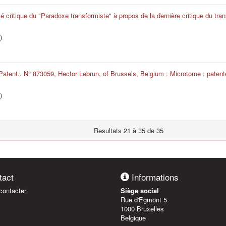
mé critique du "Paradoxe transformiste" à propos de la dernière critique du tra
)
 Patent.. N° 873059, Hector Lebrun, of Brussels, Belgium : Microtome : paten
)
Resultats 21 à 35 de 35
act
Informations
ontacter
Siège social
Rue d'Egmont 5
1000 Bruxelles
Belgique