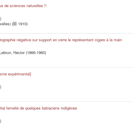
us de sciences naturelles !!
)
elles) (
1910)
otographie négative sur support en verre le représentant cigare à la main
Lebrun, Hector (1866-1960)
isme expérimental]
)
ital femelle de quelques batraciens indigènes
)