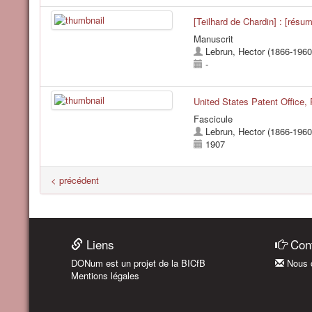
[Teilhard de Chardin] : [résu
Manuscrit
Lebrun, Hector (1866-1960
-
United States Patent Office,
Fascicule
Lebrun, Hector (1866-1960
1907
< précédent
Liens
Cont
DONum est un projet de la BICfB
Nous c
Mentions légales