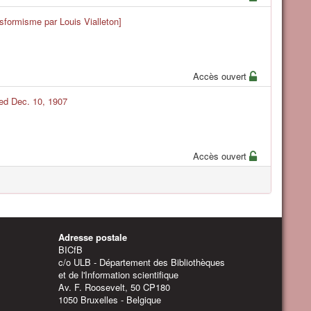
nsformisme par Louis Vialleton]
Accès ouvert
ted Dec. 10, 1907
Accès ouvert
Adresse postale
BICfB
c/o ULB - Département des Bibliothèques
et de l'Information scientifique
Av. F. Roosevelt, 50 CP180
1050 Bruxelles - Belgique