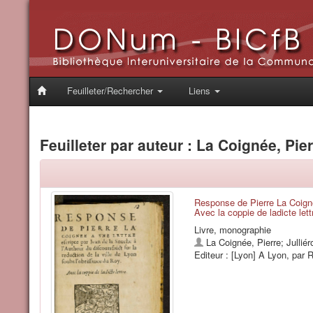
Feuilleter/Rechercher
Liens
Feuilleter par auteur : La Coignée, Pie
Response de Pierre La Coignee
Avec la coppie de ladicte lett
Livre, monographie
La Coignée, Pierre
;
Jullié
Editeur : [Lyon] A Lyon, par 