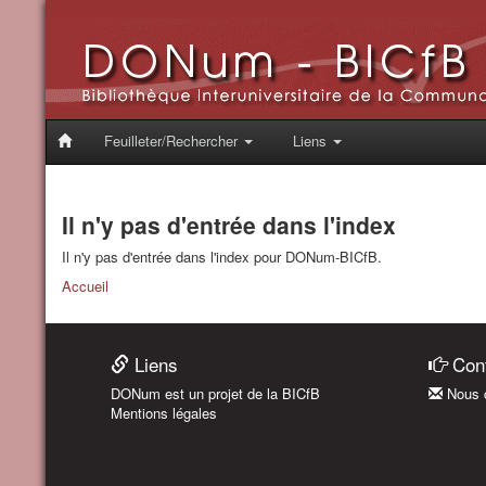
Feuilleter/Rechercher
Liens
Il n'y pas d'entrée dans l'index
Il n'y pas d'entrée dans l'index pour DONum-BICfB.
Accueil
Liens
Cont
DONum est un projet de la BICfB
Nous c
Mentions légales