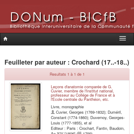
Toggle
naviga
Feuilleter par auteur : Crochard (17..-18..)
Resultats 1 à 1 de 1
Leçons d'anatomie comparée de G.
Cuvier, membre de l'Institut national,
professeur au Collége de France et à
l'Ecole centrale du Panthéon, etc.
Livre, monographie
Cuvier, Georges (1769-1832)
;
Duméril,
Constant (1774-1860)
;
Duvernoy, Georges-
Louis (1777-1855)
, et al
Editeur : Paris : Crochart, Fantin, Baudoin,
An XIV [1806] (
1799)