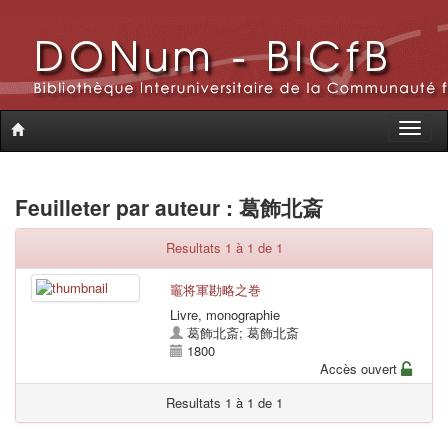
Toggle
naviga
Feuilleter par auteur : 葛飾北斎
Resultats 1 à 1 de 1
竈将軍勘略之巻
Livre, monographie
葛飾北斎
;
葛飾北斎
1800
Accès ouvert
Resultats 1 à 1 de 1