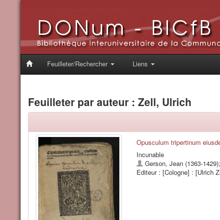
Feuilleter/Rechercher
Liens
Feuilleter par auteur : Zell, Ulrich
Opusculum tripertinum eiusde
Incunable
Gerson, Jean (1363-1429)
Editeur : [Cologne] : [Ulrich Ze