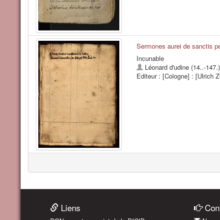
Sermones aurei de sanctis pe
Incunable
Léonard d'udine (14..-147.)
Editeur : [Cologne] : [Ulrich Ze
Liens
Cont