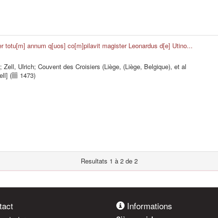
r totu[m] annum q[uos] co[m]pilavit magister Leonardus d[e] Utino...
;
Zell, Ulrich
;
Couvent des Croisiers (Liège, (Liège, Belgique)
, et al
ll] (
1473)
Resultats 1 à 2 de 2
act
Informations