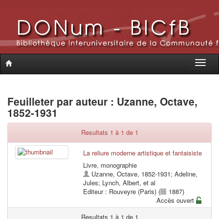
Toggle
naviga
Feuilleter par auteur : Uzanne, Octave,
1852-1931
Resultats 1 à 1 de 1
La reliure moderne artistique et fantaisiste
Livre, monographie
Uzanne, Octave, 1852-1931
;
Adeline,
Jules
;
Lynch, Albert
, et al
Editeur : Rouveyre (Paris) (
1887)
Accès ouvert
Resultats 1 à 1 de 1