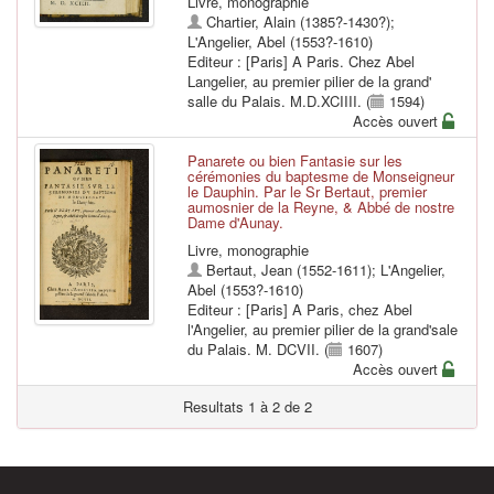
Livre, monographie
Chartier, Alain (1385?-1430?)
;
L'Angelier, Abel (1553?-1610)
Editeur : [Paris] A Paris. Chez Abel
Langelier, au premier pilier de la grand'
salle du Palais. M.D.XCIIII. (
1594)
Accès ouvert
Panarete ou bien Fantasie sur les
cérémonies du baptesme de Monseigneur
le Dauphin. Par le Sr Bertaut, premier
aumosnier de la Reyne, & Abbé de nostre
Dame d'Aunay.
Livre, monographie
Bertaut, Jean (1552-1611)
;
L'Angelier,
Abel (1553?-1610)
Editeur : [Paris] A Paris, chez Abel
l'Angelier, au premier pilier de la grand'sale
du Palais. M. DCVII. (
1607)
Accès ouvert
Resultats 1 à 2 de 2