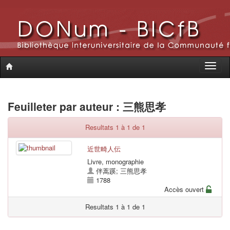
Toggle
naviga
Feuilleter par auteur : 三熊思孝
Resultats 1 à 1 de 1
近世畸人伝
Livre, monographie
伴蒿蹊
;
三熊思孝
1788
Accès ouvert
Resultats 1 à 1 de 1