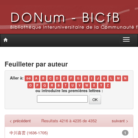
Toggle
naviga
Feuilleter par auteur
Aller à:
0-9
A
B
C
D
E
F
G
H
I
J
K
L
M
N
O
P
Q
R
S
T
U
V
W
X
Y
Z
ou introduire les premières lettres :
< précédent
Resultats 4216 à 4235 de 4352
suivant >
中川喜雲 (1636-1705)
1