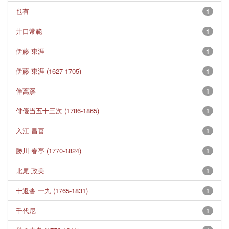
也有
1
井口常範
1
伊藤 東涯
1
伊藤 東涯 (1627-1705)
1
伴蒿蹊
1
俳優当五十三次 (1786-1865)
1
入江 昌喜
1
勝川 春亭 (1770-1824)
1
北尾 政美
1
十返舎 一九 (1765-1831)
1
千代尼
1