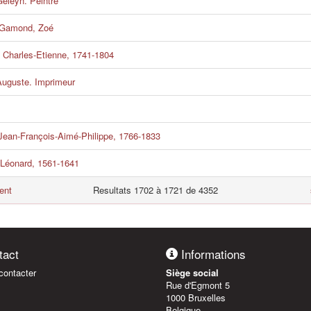
eleyn. Peintre
 Gamond, Zoé
 Charles-Etienne, 1741-1804
uguste. Imprimeur
Jean-François-Aimé-Philippe, 1766-1833
 Léonard, 1561-1641
ent
Resultats 1702 à 1721 de 4352
act
Informations
ontacter
Siège social
Rue d'Egmont 5
1000 Bruxelles
Belgique