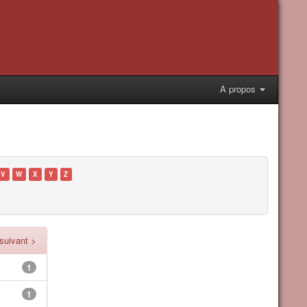
A propos
V
W
X
Y
Z
suivant >
1
1