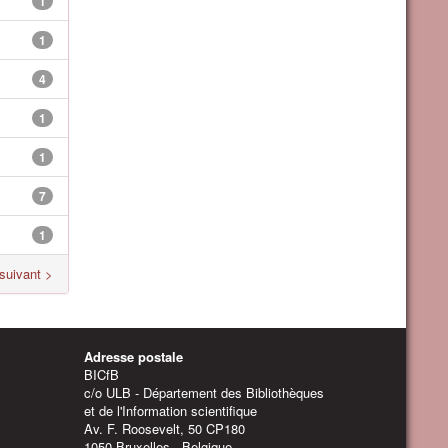
1
1
4
1
1
7
1
suivant >
Adresse postale
BICfB
c/o ULB - Département des Bibliothèques
et de l'Information scientifique
Av. F. Roosevelt, 50 CP180
1050 Bruxelles - Belgique