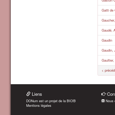
Gaston G
Gatti de
Gaucher,
Gaudé, A
Gaudin
Gaudin, 
Gaultier,
< précéd
Liens
Cont
DONum est un projet de la BICfB
Nous c
Mentions légales