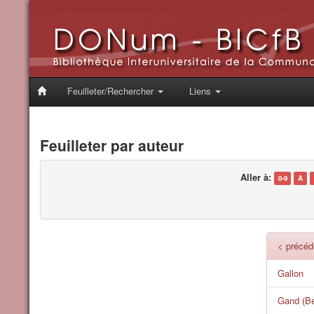
Feuilleter/Rechercher
Liens
Feuilleter par auteur
Aller à:
0-9
A
< précéd
Gallon
Gand (Be