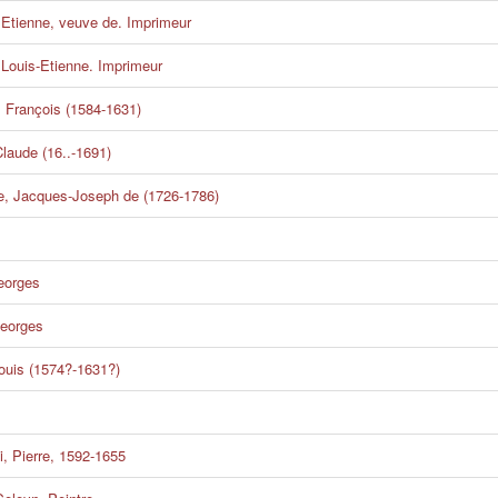
Etienne, veuve de. Imprimeur
Louis-Etienne. Imprimeur
 François (1584-1631)
Claude (16..-1691)
, Jacques-Joseph de (1726-1786)
eorges
Georges
ouis (1574?-1631?)
, Pierre, 1592-1655