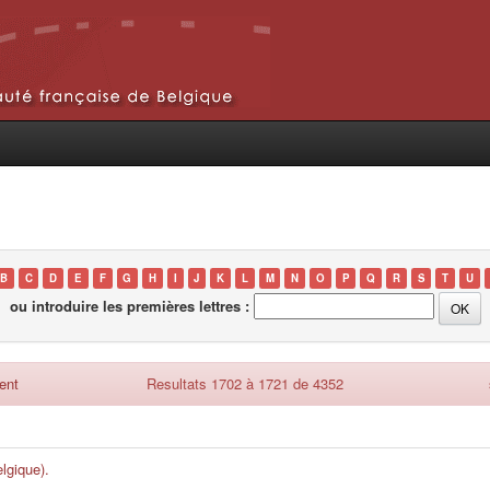
B
C
D
E
F
G
H
I
J
K
L
M
N
O
P
Q
R
S
T
U
ou introduire les premières lettres :
ent
Resultats 1702 à 1721 de 4352
lgique).